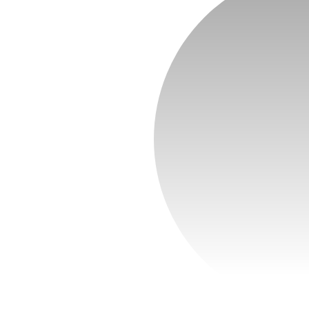
cha:
cial,
irtual
ha que buscan una
a bebés, niños y
icitar valoración
virtual.
limentación,
con un enfoque
es informadas.