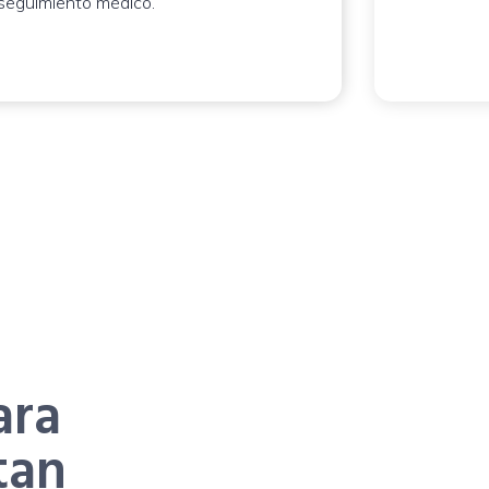
seguimiento médico.
Agendar 
ara
tan