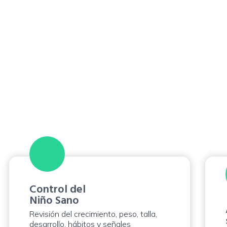
Atención pediát
Agenda una
consu
profesional en contr
seguimiento, con m
Control del
Niño Sano
Revisión del crecimiento, peso, talla,
desarrollo, hábitos y señales