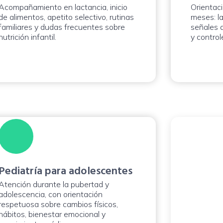
Acompañamiento en lactancia, inicio
Orientaci
de alimentos, apetito selectivo, rutinas
meses: la
familiares y dudas frecuentes sobre
señales d
nutrición infantil.
y controle
Consul
cada e
También 
vacunas, 
Pediatría para adolescentes
piel, dige
Atención durante la pubertad y
seguimien
adolescencia, con orientación
define se
respetuosa sobre cambios físicos,
edad del 
hábitos, bienestar emocional y
valoración