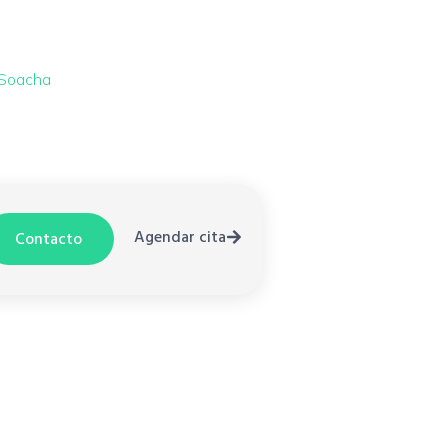
 Soacha
Agendar cita
Contacto