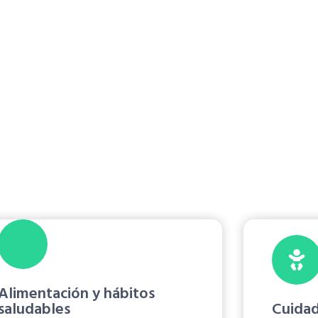
Servicios pediátricos
rica para familias e
lta pediátrica en Soacha
para recibir acompañamiento
ol infantil, síntomas frecuentes, orientación para padres o
odalidad presencial, domiciliaria o virtual según el caso.
Alimentación y hábitos
saludables
Cuidad