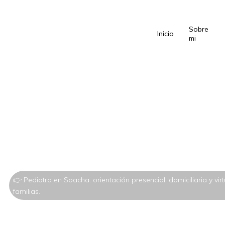
Sobre
Inicio
mi
👉 Pediatra en Soacha: orientación presencial, domiciliaria y vir
familias.