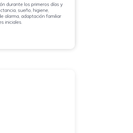
ón durante los primeros días y
ctancia, sueño, higiene,
e alarma, adaptación familiar
s iniciales.
ta pediátrica para
tapa
orientamos inquietudes sobre
sueño, control de esfínteres,
stión, crianza, desarrollo y
to infantil. La modalidad se
gún el motivo de consulta, la
niño y la necesidad de
 física.