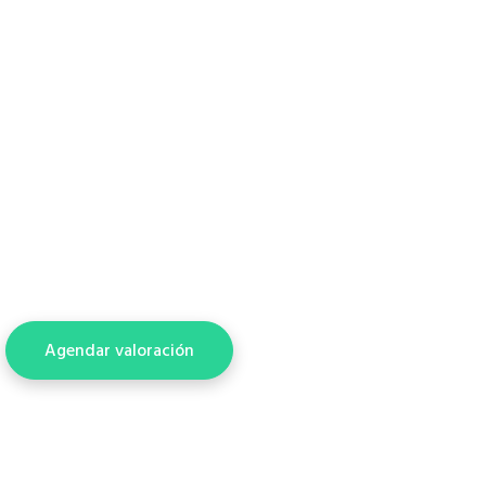
domiciliaria y virtual
Atendemos familias de Facatativá y zonas cercanas con
consulta pediátrica para bebés, niños y adolescentes. La
atención puede coordinarse de forma presencial, a domicilio
según disponibilidad o por consulta pediátrica virtual cuando
el motivo lo permite.
Acompañamos controles de crecimiento, dudas frecuentes,
alimentación, desarrollo infantil y orientación para padres, con
una mirada clara, cercana y respetuosa de cada etapa.
Agendar valoración
Presencial, domicilio o virtual