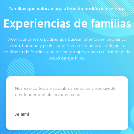
Familias que valoran una atención pediátrica cercana
Experiencias de familias
Acompañamos a padres que buscan orientación pediátrica
clara, humana y profesional. Estas experiencias reflejan la
confianza de familias que recibieron apoyo para cuidar mejor la
salud de sus hijos.
abras sencillas y nos ayudó
Buena atención, trato am
r en casa.
recomendaciones fáciles 
Tatiana Moreno