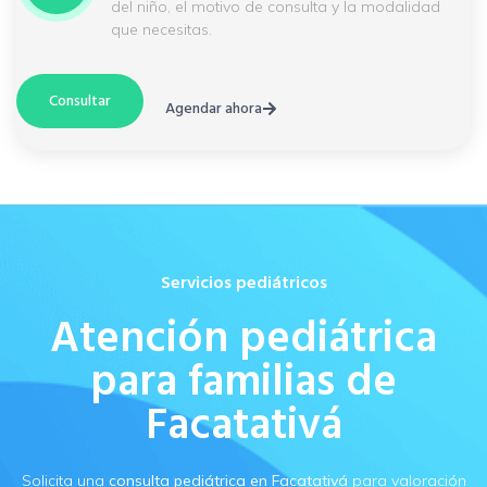
del niño, el motivo de consulta y la modalidad
que necesitas.
Consultar
Agendar ahora
Servicios pediátricos
Atención pediátrica
para familias de
Facatativá
Solicita una
consulta pediátrica en Facatativá
para valoración