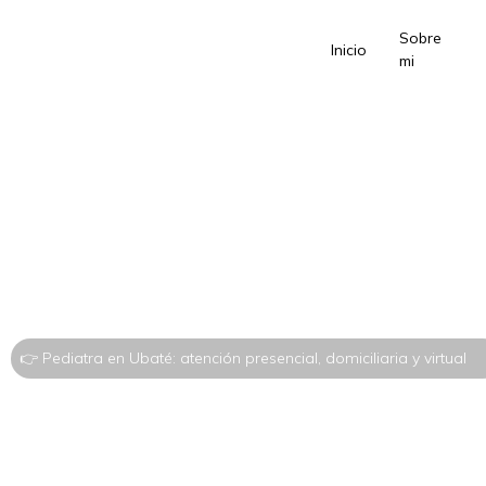
Sobre
Inicio
mi
👉 Pediatra en Ubaté: atención presencial, domiciliaria y virtual
Pediatra en Uba