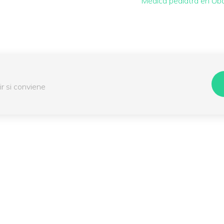
Médica pediatra en Ub
ir si conviene
Servicios pediátricos