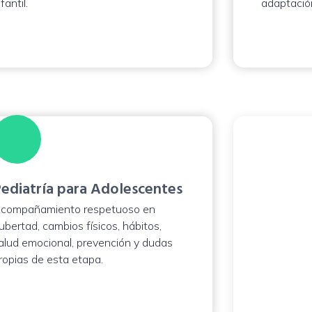
fantil.
adaptación
Consult
También o
sueño, cri
piel, dige
ediatría para Adolescentes
infantil. P
compañamiento respetuoso en
atención 
ubertad, cambios físicos, hábitos,
presencial,
alud emocional, prevención y dudas
la necesid
ropias de esta etapa.
Agendar c