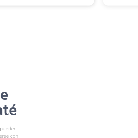
le
até
s pueden
verse con