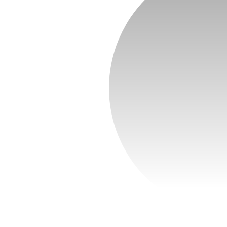
ial,
rtual
a bebés, niños y
 profesional.
, orientación a
rtual cuando el
alimentación,
e hábitos de
 a cada etapa.