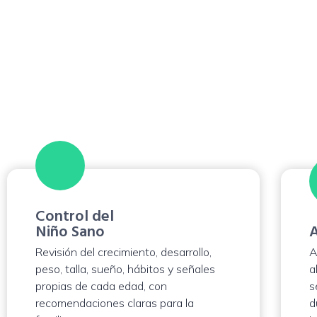
Atención ped
Agenda una
cons
infantil, realizar se
define se
Control del
Niño Sano
A
Revisión del crecimiento, desarrollo,
A
peso, talla, sueño, hábitos y señales
a
propias de cada edad, con
s
recomendaciones claras para la
d