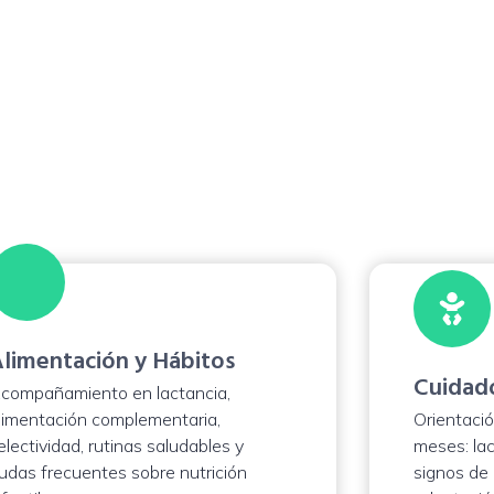
iátrica integral en 
ulta pediátrica en Ubaté
para resolver dudas de salud
guimiento o recibir orientación profesional. La modalidad se
gún el motivo: presencial, a domicilio o virtual.
limentación y Hábitos
Cuidado
compañamiento en lactancia,
limentación complementaria,
Orientació
electividad, rutinas saludables y
meses: lac
udas frecuentes sobre nutrición
signos de 