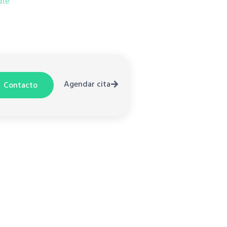
até
Agendar cita
Contacto