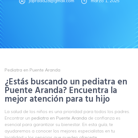
japrada28@gmail.com
marzo 1, 2025
Pediatra en Puente Aranda
¿Estás buscando un pediatra en
Puente Aranda? Encuentra la
mejor atención para tu hijo
La salud de los niños es una prioridad para todos los padres.
Encontrar un
pediatra en Puente Aranda
de confianza es
esencial para garantizar su bienestar. En esta guía, te
ayudaremos a conocer los mejores especialistas en tu
localidad y los servicios que pueden ofrecerte.