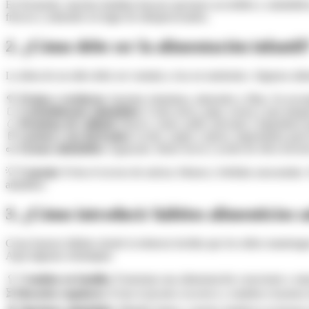
En Kennedy, muchas familias buscan opciones accesibles y saludables p
frescos y naturales en lugar de ultraprocesados.
2. ¿Cómo debe ser la alimentación infantil
La dieta de un niño debe ser variada y rica en nutrientes. Algunos ali
🥦
Frutas y verduras:
Aportan vitaminas, minerales y fibra. Se reco
🍞
Carbohidratos saludables:
Como arroz, papa, avena y pan integra
🥚
Proteínas de calidad:
Huevo, carne, pollo, pescado y legumbres p
🥛
Lácteos y sus derivados:
Leche, yogur y queso, importantes para 
🥜
Grasas saludables:
Aguacate, frutos secos y aceite de oliva favore
💡
Consejo:
Evita el exceso de azúcar, frituras y bebidas azucaradas.
añadidos.
3. ¿Cómo introducir hábitos alimenticios s
Crear buenos hábitos desde la infancia facilita que los niños mantengan
Aquí algunas estrategias:
🥄
Comidas en familia:
Fomentan una alimentación consciente y mejo
⏳
Horarios regulares:
Evita el picoteo excesivo y establece horarios