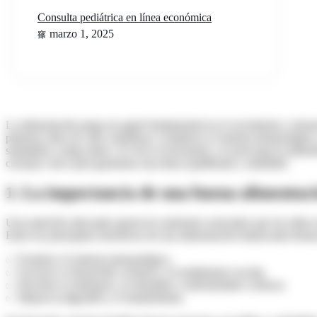
Consulta pediátrica en línea económica
marzo 1, 2025
La alimentación juega un papel fundamental en el crecimiento y desarr
primeros años de vida contribuye a fortalecer el sistema inmunológic
saludables a largo plazo. Si vives en Kennedy y te preocupa la alimenta
consejos clave para garantizar una dieta equilibrada y saludable.
1. La importancia de una buena alimentaci
Una nutrición adecuada aporta los nutrientes esenciales que los niños n
Entre los principales beneficios de una alimentación balanceada desta
✅ Fortalece el sistema inmunológico.
✅ Favorece el desarrollo cerebral y el rendimiento escolar.
✅ Previene el sobrepeso, la obesidad y enfermedades crónicas.
✅ Mejora la digestión y el metabolismo.