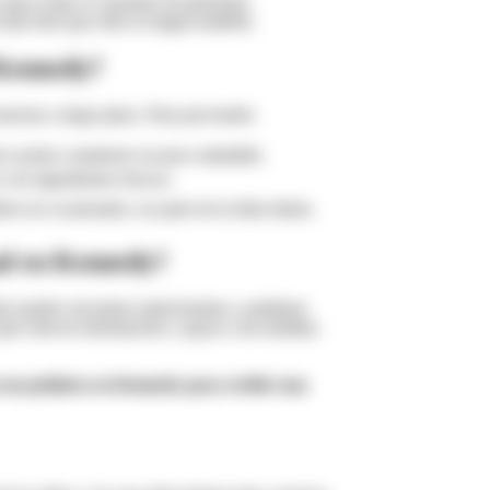
 para evitar el consumo de golosinas.
más fácil que ellos lo hagan también.
 Kennedy?
ncias a largo plazo. Para prevenirla:
tes ayuda a mantener un peso saludable.
 con ingredientes frescos.
n ser ocasionales, no parte de la dieta diaria.
nal en Kennedy?
y puedes encontrar nutricionistas y pediatras
que ofrecen información y apoyo a las familias
n un pediatra en Kennedy para recibir una