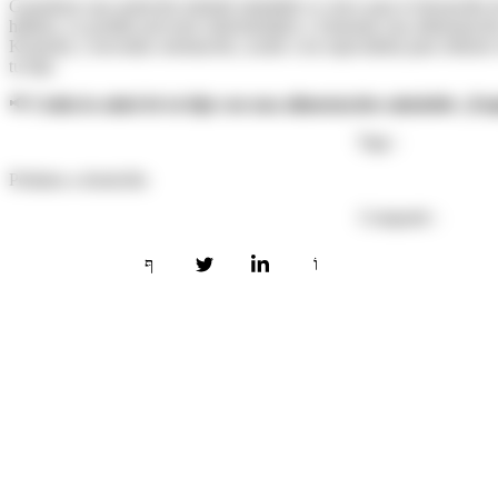
Garantizar una nutrición infantil saludable es clave para el desarroll
hábitos, es posible prevenir enfermedades y fomentar una alimentación
Kennedy y necesitas orientación, acude a un especialista para obtene
tu hijo.
📢
Cuida la salud de tu hijo con una alimentación saludable. ¡Em
Tags :
Pediatra a domicilio
Compartir :