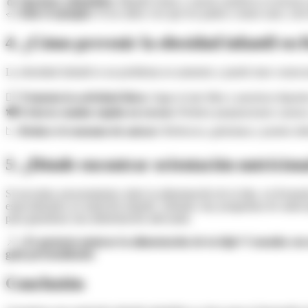
🍎
Opciones saludables:
Mantén frutas y snacks nutritivos al alcance
🥗
Dale el ejemplo:
Si los niños ven que los padres comen sano, será 
4. ¿Cómo prevenir la obesidad infantil en
La obesidad infantil es un problema en aumento y puede traer consecue
🚶‍♂️
Fomenta la actividad física:
Jugar al aire libre y practicar depor
🍽️
Evita la comida rápida en exceso:
Prefiere preparaciones caseras
📉
Reduce el consumo de azúcar:
Refrescos, golosinas y postres debe
5. ¿Dónde encontrar orientación nutricio
Si necesitas asesoramiento sobre la alimentación de tu hijo, en Kenned
especializados en nutrición infantil. Además, hay programas de salud 
para garantizar una alimentación adecuada.
📌
¿Te gustaría mejorar la alimentación de tu hijo? Consulta co
guía personalizada.
Conclusión