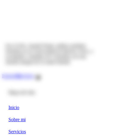
Soy la Dra. Jazmín Prada, médica pediatra
formada en la Universidad de Buenos Aires, y
acompaño a familias de Colombia con una
mirada integral de la salud infantil.
Instagram
Envelope
Mapa del sitio
Inicio
Sobre mi
Servicios