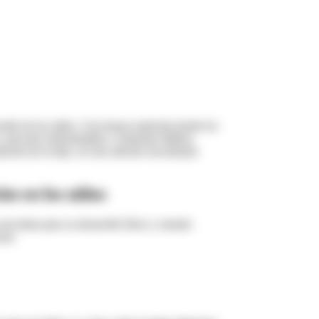
ollo de los niños. Una buena nutrición desde los
o, prevenir enfermedades y fomentar hábitos
ción de tu hijo, en este artículo encontrarás
ón en los niños
ecesitan para su desarrollo físico y mental.
can: