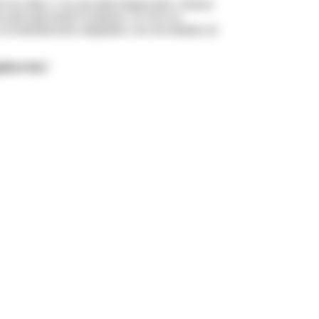
o de los niños. Con una dieta balanceada y buenos
 adecuada desde la infancia. Si vives en
r recomendaciones adaptadas a las necesidades de
pieza hoy!