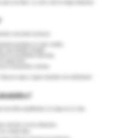
ara sus hijos. La clave está en elegir alimentos
?
mentos esenciales incluyen:
mienda incluirlas en cada comida.
l, que brindan energía.
ara el crecimiento muscular.
la salud ósea.
cen el desarrollo cerebral.
 Opta por agua y jugos naturales sin endulzantes
aludables?
 una dieta equilibrada a lo largo de su vida.
r relación con los alimentos.
 de comida fijos.